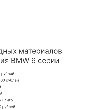
одных материалов
ния BMW 6 серии
0 рублей
000 рублей
й
ей
 1 литр
0 рублей