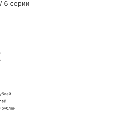
 6 серии
ь
ь
рублей
лей
0 рублей