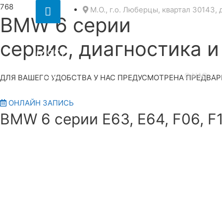
Секция
М.О., г.о. Люберцы, квартал 30143, 
BMW 6 серии
над
8
сервис, диагностика и
шапкой
(495)
152
О НАС
ДЛЯ ВАШЕГО УДОБСТВА У НАС ПРЕДУСМОТРЕНА ПРЕДВАР
25 21
ОНЛАЙН ЗАПИСЬ
BMW 6 серии E63, E64, F06, F