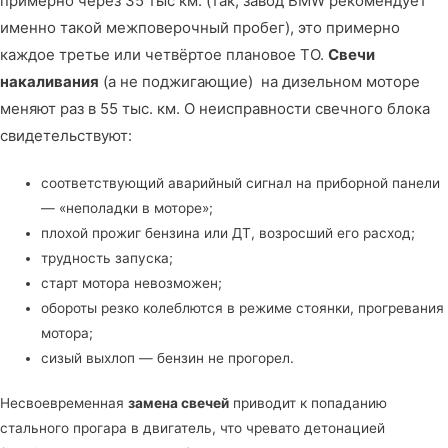
примерно через 35 тыс км. (так, завод BMW рекомендует
именно такой межповерочный пробег), это примерно
каждое третье или четвёртое плановое ТО.
Свечи
накаливания
(а не поджигающие) на дизельном моторе
меняют раз в 55 тыс. км. О неисправности свечного блока
свидетельствуют:
соответствующий аварийный сигнал на приборной панели
— «неполадки в моторе»;
плохой прожиг бензина или ДТ, возросший его расход;
трудность запуска;
старт мотора невозможен;
обороты резко колеблются в режиме стоянки, прогревания
мотора;
сизый выхлоп — бензин не прогорел.
Несвоевременная
замена свечей
приводит к попаданию
стального прогара в двигатель, что чревато детонацией