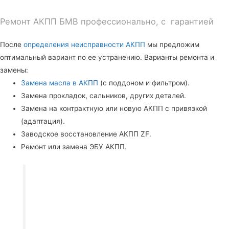
Ремонт АКПП БМВ профессионально, с гарантией
После
определения неисправности АКПП
мы предложим
оптимальный вариант по ее устранению. Варианты ремонта и
замены:
Замена масла в АКПП
(с поддоном и фильтром).
Замена прокладок, сальников, других деталей.
Замена на контрактную или новую АКПП с привязкой
(адаптация).
Заводское восстановление АКПП ZF.
Ремонт или замена ЭБУ АКПП.
Записаться на удобное время можно с
помощью формы обратной связи (ниже) или
обратившись к онлайн консультанту. Также вы
можете нам написать в WhatsApp или просто