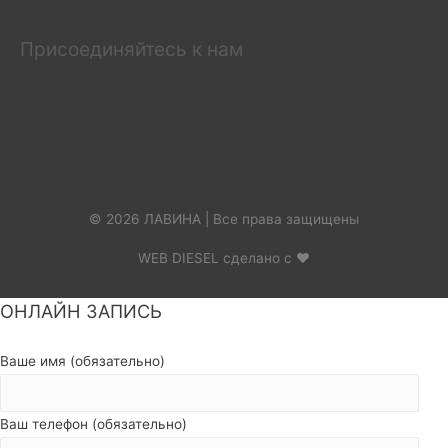
Присоединяйтесь к нам
© 2026 ЛАВИНА | Все права защищены
WEB DIESEL сделано с ❤
ОНЛАЙН ЗАПИСЬ
Пролистать
наверх
Ваше имя (обязательно)
Ваш телефон (обязательно)