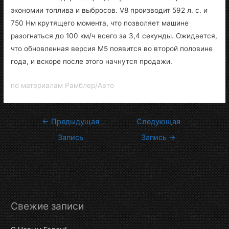
экономии топлива и выбросов. V8 производит 592 л. с. и
750 Нм крутящего момента, что позволяет машине
разогнаться до 100 км/ч всего за 3,4 секунды. Ожидается,
что обновленная версия M5 появится во второй половине
года, и вскоре после этого начнутся продажи.
по материалам Рамблер/Авто
Навигация
←
Предыдущая
Следующая
по
Запись
Запись
→
записям
Свежие записи