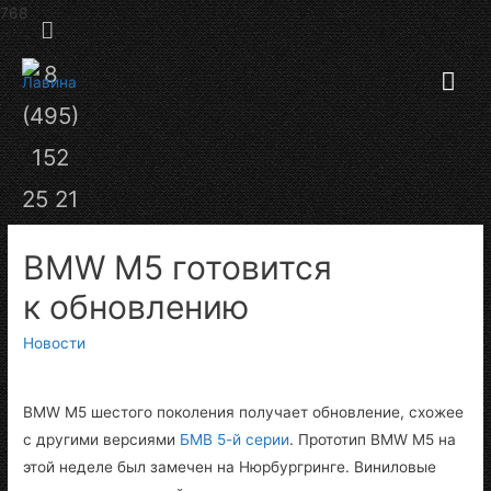
Секция
8
Гла
над
(495)
шапкой
ме
152
25 21
BMW M5 готовится
к обновлению
Новости
BMW M5 шестого поколения получает обновление, схожее
с другими версиями
БМВ 5-й серии
. Прототип BMW M5 на
этой неделе был замечен на Нюрбургринге. Виниловые