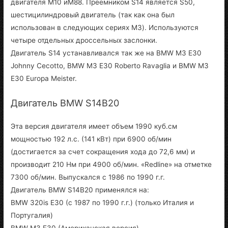
двигателя M10 иM88. Преемником S14 является S50,
шестицилиндровый двигатель (так как она был
использован в следующих сериях M3). Используются
четыре отдельных дроссельных заслонки.
Двигатель S14 устанавливался так же на BMW M3 E30
Johnny Cecotto, BMW M3 E30 Roberto Ravaglia и BMW M3
E30 Europa Meister.
Двигатель BMW S14B20
Эта версия двигателя имеет объем 1990 куб.см
мощностью 192 л.с. (141 кВт) при 6900 об/мин
(достигается за счет сокращения хода до 72,6 мм) и
производит 210 Нм при 4900 об/мин. «Redline» на отметке
7300 об/мин. Выпускался с 1986 по 1990 г.г.
Двигатель BMW S14B20 применялся на:
BMW 320is E30 (с 1987 по 1990 г.г.) (только Италия и
Португалия)
BMW M3 E30 (Американская версия)