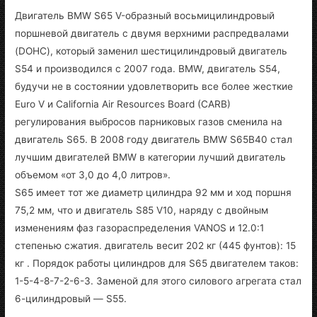
Двигатель BMW S65 V-образный восьмицилиндровый
поршневой двигатель с двумя верхними распредвалами
(DOHC), который заменил шестицилиндровый двигатель
S54 и производился с 2007 года. BMW, двигатель S54,
будучи не в состоянии удовлетворить все более жесткие
Euro V и California Air Resources Board (CARB)
регулирования выбросов парниковых газов сменила на
двигатель S65. В 2008 году двигатель BMW S65B40 стал
лучшим двигателей BMW в категории лучший двигатель
объемом «от 3,0 до 4,0 литров».
S65 имеет тот же диаметр цилиндра 92 мм и ход поршня
75,2 мм, что и двигатель S85 V10, наряду с двойным
изменениям фаз газораспределения VANOS и 12.0:1
степенью сжатия. двигатель весит 202 кг (445 фунтов): 15
кг . Порядок работы цилиндров для S65 двигателем таков:
1-5-4-8-7-2-6-3. Заменой для этого силового агрегата стал
6-цилиндровый — S55.