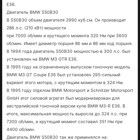
E36.
Двигатель BMW S50B30
В S50B30 объем двигателя 2990 куб.см. Он производит
286 л.с. (210 кВт) мощности
при 7000 об/мин и крутящего момента 320 Нм при 3600
об/мин. Имеет диаметр поршня 86 мм и 86 мм ход поршня.
В 1994 года двигатель S50B30 мощностью в 300 л.с. был
установлен на BMW M3 GTR E36.
В 1995 году на ограниченную выпуском гоночную модель
BMW M3 GT Coupe E36 был установлен 295-сильный
вариант этого мотора, с крутящим моментом в 324 Нм.
В 1995 году отделом BMW Motorsport и Schnitzer Motorsport
GmbH этот силовой агрегат был модернизирован для
австралийской гоночной версии купе BMW M3-R E36. В
итоге, максимальная мощность выросла до 324 л.с. при
7200 об/мин, а крутящий момент составил 351 Нм при
4400 об/мин.
Двигатель BMW S50B30 так же применялся на: