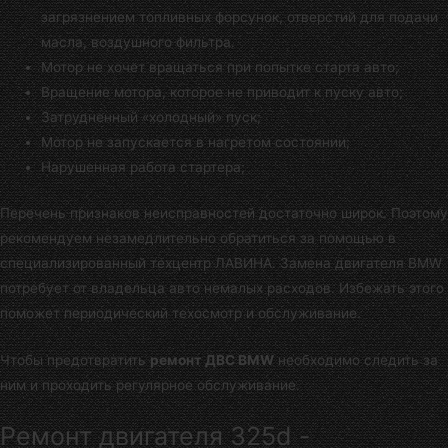
загрязнением топливных форсунок, отверстий для подачи
масла, воздушного фильтра.
Мотор не хочет вращаться при попытке старта авто;
Вращение мотора, которое не приводит к пуску авто;
Затрудненный «холодный» пуск;
Мотор не запускается в нагретом состоянии;
Нарушенная работа стартера;
Перечень признаков неисправностей достаточно широк. Поэтому
рекомендуем незамедлительно обратиться за помощью в
специализированный техцентр ЛАВИНА
. Замена двигателя BMW
потребует от владельца авто немалых расходов. Избежать этого
поможет периодический техосмотр и обслуживание.
Чтобы предотвратить
ремонт ДВС BMW
необходимо следить за
ним и проходить регулярное обслуживание.
Ремонт двигателя 325d -