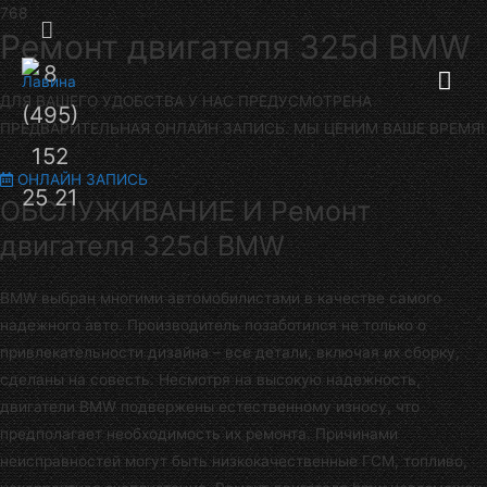
Секция
Ремонт двигателя 325d BMW
8
Гла
над
ДЛЯ ВАШЕГО УДОБСТВА У НАС ПРЕДУСМОТРЕНА
(495)
шапкой
ме
ПРЕДВАРИТЕЛЬНАЯ ОНЛАЙН ЗАПИСЬ. МЫ ЦЕНИМ ВАШЕ ВРЕМЯ!
152
ОНЛАЙН ЗАПИСЬ
25 21
ОБСЛУЖИВАНИЕ И Ремонт
двигателя 325d BMW
BMW выбран многими автомобилистами в качестве самого
надежного авто. Производитель позаботился не только о
привлекательности дизайна – все детали, включая их сборку,
сделаны на совесть. Несмотря на высокую надежность,
двигатели BMW подвержены естественному износу, что
предполагает необходимость их ремонта. Причинами
неисправностей могут быть низкокачественные ГСМ, топливо,