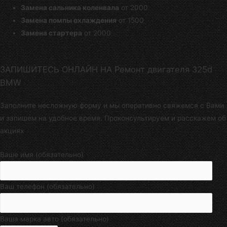
Замена сальника коленвала
от 2000
Замена помпы охлаждения
от 1500
Замена стартера
от 2000
ЗАПИШИТЕСЬ ОНЛАЙН НА Ремонт двигателя 325d
BMW
Заполните несложную форму и мы оперативно свяжемся с Вами
и запишем на удобное время. Проконсультируем и расскажем об
акциях
Ваше имя (обязательно)
Ваш телефон (обязательно)
Ваша марка авто (обязательно)