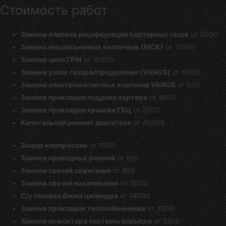
Стоимость работ
Замена клапана рециркуляции картерных газов
от 3000
Замена маслосьемных колпачков (МСК)
от 15000
Замена цепи ГРМ
от 10000
Замена узлов газораспределения (VANOS)
от 6000
Замена электромагнитных клапанов VANOS
от 600
Замена прокладки поддона картера
от 5000
Замена прокладки крышки ГБЦ
от 2000
Капитальной ремонт двигателя
от 40000
Замер компрессии
от 1000
Замена приводных ремней
от 800
Замена свечей зажигания
от 800
Замена свечей накаливания
от 2600
С/у головки блока цилиндра
от 14000
Замена прокладок теплообменника
от 3500
Замена инжектора системы впрыска
от 2500