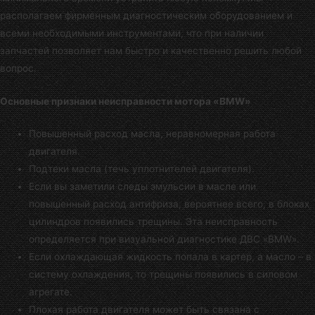
располагаем фирменным диагностическим оборудованием и
всеми необходимыми инструментами, что при наличии
запчастей позволяет нам быстро и качественно решить любой
вопрос.
Основные признаки неисправности мотора «BMW»
Повышенный расход масла, неравномерная работа
двигателя.
Подтеки масла (течь уплотнителей двигателя).
Если вы заметили следы эмульсии в масле или
повышенный расход антифриза, вероятнее всего, в блоках
цилиндров появились трещины. Эта неисправность
определяется при визуальной диагностике ДВС «BMW».
Если охлаждающая жидкость попала в картер, а масло – в
систему охлаждения, то трещины появились в силовом
агрегате.
Плохая работа двигателя может быть связана с