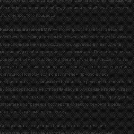
некорректная эксплуатация. Ремонт двигателя bmw невозможен
без профессионального оборудования и знаний всех тонкостей
этого непростого процесса.
Ремонт двигателей BMW
— это непростая задача. Здесь не
обойтись без солидного опыта и высокого профессионализма, а
без использования необходимого оборудования выполнить
многие виды работ практически невозможно. Помните, если вы
доверяете ремонт силового агрегата случайным людям, то вы
рискуете не только не исправить поломку, но и даже усугубить
ситуацию. Поэтому если с двигателем приключилась
неприятность, то принимайте правильное решение относительно
выбора сервиса, а не отправляйтесь в ближайшие гаражи, где
обещают сделать все качественно, но дешевле. Поверьте, что
затраты на устранение последствий такого ремонта в разы
превысят сэкономленную сумму.
Специалисты
техцентра «Лавина»
готовы в течение
минимального времени устранить любую поломку. Мы