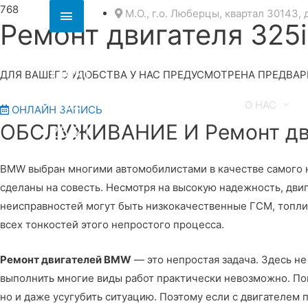
Секция
М.О., г.о. Люберцы, квартал 30143, 
Ремонт двигателя 325
над
8
шапкой
(495)
ДЛЯ ВАШЕГО УДОБСТВА У НАС ПРЕДУСМОТРЕНА ПРЕДВАР
152
О НАС
ОНЛАЙН ЗАПИСЬ
ОБСЛУЖИВАНИЕ И Ремонт дви
25 21
BMW выбран многими автомобилистами в качестве самого на
сделаны на совесть. Несмотря на высокую надежность, дв
неисправностей могут быть низкокачественные ГСМ, топли
всех тонкостей этого непростого процесса.
Ремонт двигателей BMW
— это непростая задача. Здесь н
выполнить многие виды работ практически невозможно. Пом
но и даже усугубить ситуацию. Поэтому если с двигателем