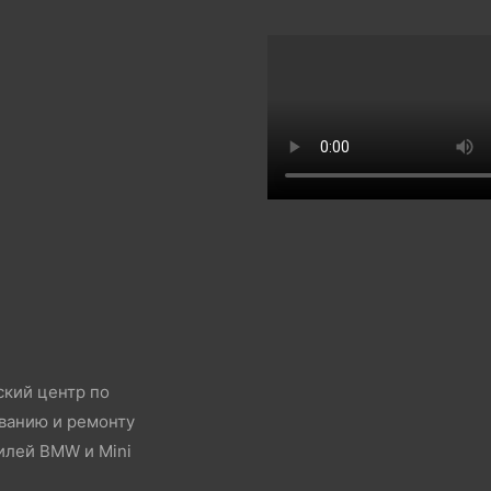
ский центр по
ванию и ремонту
илей BMW и Mini