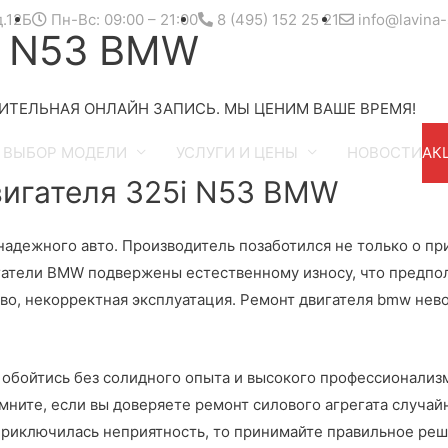
д.12Б
Пн-Вс: 09:00 – 21:00
8 (495) 152 25 21
info@lavina-
i N53 BMW
ИТЕЛЬНАЯ ОНЛАЙН ЗАПИСЬ. МЫ ЦЕНИМ ВАШЕ ВРЕМЯ!
ВЫБОР МОДЕЛИ
УСЛУГИ И ЦЕНЫ
НОВОСТИ
АК
гателя 325i N53 BMW
дежного авто. Производитель позаботился не только о прив
игатели BMW подвержены естественному износу, что предпо
во, некорректная эксплуатация. Ремонт двигателя bmw нев
е обойтись без солидного опыта и высокого профессионализ
ните, если вы доверяете ремонт силового агрегата случайн
 приключилась неприятность, то принимайте правильное реш