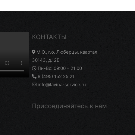
КОНТАКТЫ
М.О., г.о. Люберцы, квартал
30143, д.12Б
Пн-Вс: 09:00 – 21:00
8 (495) 152 25 21
info@lavina-service.ru
Присоединяйтесь к нам