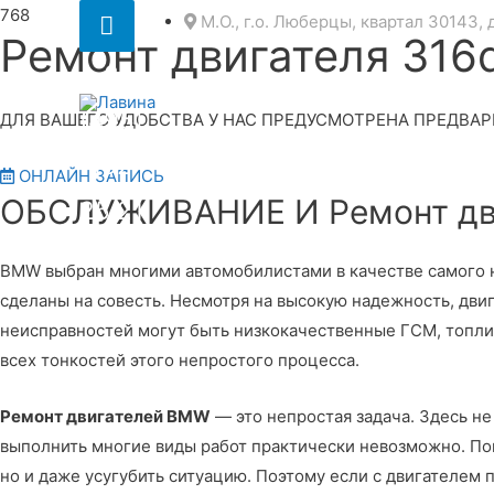
Секция
М.О., г.о. Люберцы, квартал 30143, 
Ремонт двигателя 31
над
8
шапкой
(495)
ДЛЯ ВАШЕГО УДОБСТВА У НАС ПРЕДУСМОТРЕНА ПРЕДВАР
152
ОНЛАЙН ЗАПИСЬ
ОБСЛУЖИВАНИЕ И Ремонт дв
25 21
BMW выбран многими автомобилистами в качестве самого на
сделаны на совесть. Несмотря на высокую надежность, дв
неисправностей могут быть низкокачественные ГСМ, топли
всех тонкостей этого непростого процесса.
Ремонт двигателей BMW
— это непростая задача. Здесь н
выполнить многие виды работ практически невозможно. Пом
но и даже усугубить ситуацию. Поэтому если с двигателем