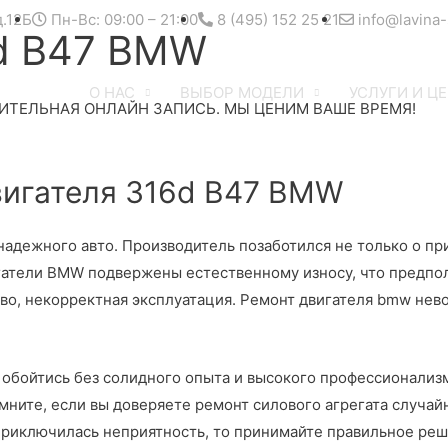
д.12Б
Пн-Вс: 09:00 – 21:00
8 (495) 152 25 21
info@lavina-
6d B47 BMW
О НАС
ВЫБОР МОДЕЛИ
УСЛУГИ И Ц
ИТЕЛЬНАЯ ОНЛАЙН ЗАПИСЬ. МЫ ЦЕНИМ ВАШЕ ВРЕМЯ!
игателя 316d B47 BMW
дежного авто. Производитель позаботился не только о прив
игатели BMW подвержены естественному износу, что предпо
во, некорректная эксплуатация. Ремонт двигателя bmw нев
е обойтись без солидного опыта и высокого профессионализ
ните, если вы доверяете ремонт силового агрегата случайн
 приключилась неприятность, то принимайте правильное реш