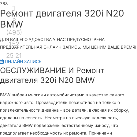
Секция
Ремонт двигателя 320i N20
8
над
Гла
BMW
(495)
шапкой
ме
ДЛЯ ВАШЕГО УДОБСТВА У НАС ПРЕДУСМОТРЕНА
152
ПРЕДВАРИТЕЛЬНАЯ ОНЛАЙН ЗАПИСЬ. МЫ ЦЕНИМ ВАШЕ ВРЕМЯ!
25 21
ОНЛАЙН ЗАПИСЬ
ОБСЛУЖИВАНИЕ И Ремонт
двигателя 320i N20 BMW
BMW выбран многими автомобилистами в качестве самого
надежного авто. Производитель позаботился не только о
привлекательности дизайна – все детали, включая их сборку,
сделаны на совесть. Несмотря на высокую надежность,
двигатели BMW подвержены естественному износу, что
предполагает необходимость их ремонта. Причинами