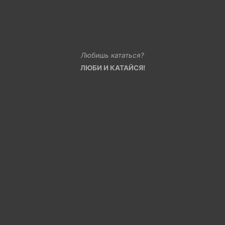
Любишь кататься?
ЛЮБИ И КАТАЙСЯ!