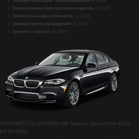
Замена прокладок теплообменника
от 3500
Замена инжектора системы впрыска
от 2500
Замена сальника коленвала
от 2000
Замена помпы охлаждения
от 1500
Замена стартера
от 2000
ЗАПИШИТЕСЬ ОНЛАЙН НА Ремонт двигателя 420d
N47N BMW