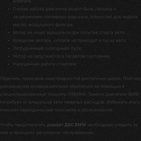
агрегате.
Плохая работа двигателя может быть связана с
загрязнением топливных форсунок, отверстий для подачи
масла, воздушного фильтра.
Мотор не хочет вращаться при попытке старта авто;
Вращение мотора, которое не приводит к пуску авто;
Затрудненный «холодный» пуск;
Мотор не запускается в нагретом состоянии;
Нарушенная работа стартера;
Перечень признаков неисправностей достаточно широк. Поэтому
рекомендуем незамедлительно обратиться за помощью в
специализированный техцентр ЛАВИНА
. Замена двигателя BMW
потребует от владельца авто немалых расходов. Избежать этого
поможет периодический техосмотр и обслуживание.
Чтобы предотвратить
ремонт ДВС BMW
необходимо следить за
ним и проходить регулярное обслуживание.