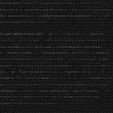
неисправностей могут быть низкокачественные ГСМ, топливо,
некорректная эксплуатация. Ремонт двигателя bmw невозможен
без профессионального оборудования и знаний всех тонкостей
этого непростого процесса.
Ремонт двигателей BMW
— это непростая задача. Здесь не
обойтись без солидного опыта и высокого профессионализма, а
без использования необходимого оборудования выполнить
многие виды работ практически невозможно. Помните, если вы
доверяете ремонт силового агрегата случайным людям, то вы
рискуете не только не исправить поломку, но и даже усугубить
ситуацию. Поэтому если с двигателем приключилась
неприятность, то принимайте правильное решение относительно
выбора сервиса, а не отправляйтесь в ближайшие гаражи, где
обещают сделать все качественно, но дешевле. Поверьте, что
затраты на устранение последствий такого ремонта в разы
превысят сэкономленную сумму.