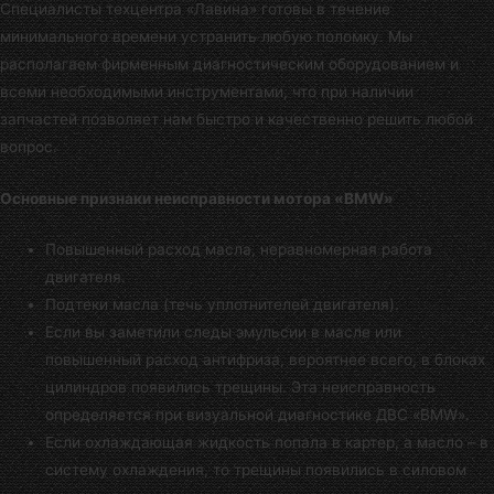
Специалисты
техцентра «Лавина»
готовы в течение
минимального времени устранить любую поломку. Мы
располагаем фирменным диагностическим оборудованием и
всеми необходимыми инструментами, что при наличии
запчастей позволяет нам быстро и качественно решить любой
вопрос.
Основные признаки неисправности мотора «BMW»
Повышенный расход масла, неравномерная работа
двигателя.
Подтеки масла (течь уплотнителей двигателя).
Если вы заметили следы эмульсии в масле или
повышенный расход антифриза, вероятнее всего, в блоках
цилиндров появились трещины. Эта неисправность
определяется при визуальной диагностике ДВС «BMW».
Если охлаждающая жидкость попала в картер, а масло – в
систему охлаждения, то трещины появились в силовом