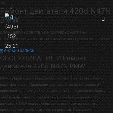
Секция
Ремонт двигателя 420d N47N
8
Гла
над
BMW
(495)
шапкой
ме
ДЛЯ ВАШЕГО УДОБСТВА У НАС ПРЕДУСМОТРЕНА
152
ПРЕДВАРИТЕЛЬНАЯ ОНЛАЙН ЗАПИСЬ. МЫ ЦЕНИМ ВАШЕ ВРЕМЯ!
25 21
ОНЛАЙН ЗАПИСЬ
ОБСЛУЖИВАНИЕ И Ремонт
двигателя 420d N47N BMW
BMW выбран многими автомобилистами в качестве самого
надежного авто. Производитель позаботился не только о
привлекательности дизайна – все детали, включая их сборку,
сделаны на совесть. Несмотря на высокую надежность,
двигатели BMW подвержены естественному износу, что
предполагает необходимость их ремонта. Причинами