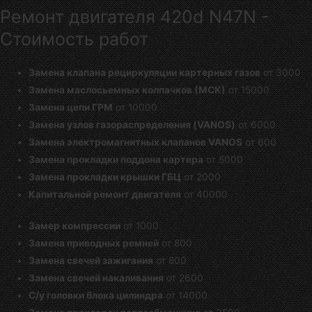
Ремонт двигателя 420d N47N -
Стоимость работ
Замена клапана рециркуляции картерных газов
от 3000
Замена маслосьемных колпачков (МСК)
от 15000
Замена цепи ГРМ
от 10000
Замена узлов газораспределения (VANOS)
от 6000
Замена электромагнитных клапанов VANOS
от 600
Замена прокладки поддона картера
от 5000
Замена прокладки крышки ГБЦ
от 2000
Капитальной ремонт двигателя
от 40000
Замер компрессии
от 1000
Замена приводных ремней
от 800
Замена свечей зажигания
от 800
Замена свечей накаливания
от 2600
С/у головки блока цилиндра
от 14000