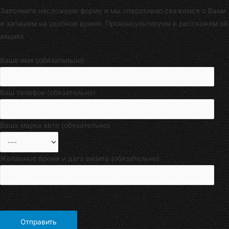
Заполните несложную форму и мы оперативно свяжемся с Вами
и запишем на удобное время. Проконсультируем и расскажем об
акциях
Ваше имя (обязательно)
Ваш телефон (обязательно)
Ваша марка авто (обязательно)
Желаемое время и дата визита (обязательно)