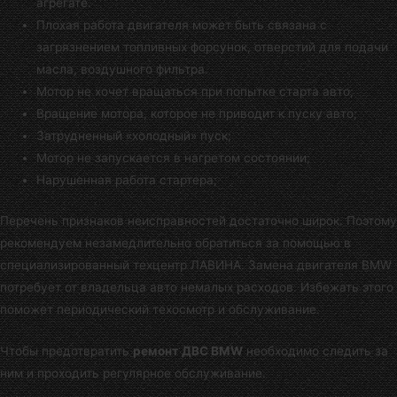
агрегате.
Плохая работа двигателя может быть связана с
загрязнением топливных форсунок, отверстий для подачи
масла, воздушного фильтра.
Мотор не хочет вращаться при попытке старта авто;
Вращение мотора, которое не приводит к пуску авто;
Затрудненный «холодный» пуск;
Мотор не запускается в нагретом состоянии;
Нарушенная работа стартера;
Перечень признаков неисправностей достаточно широк. Поэтому
рекомендуем незамедлительно обратиться за помощью в
специализированный техцентр ЛАВИНА
. Замена двигателя BMW
потребует от владельца авто немалых расходов. Избежать этого
поможет периодический техосмотр и обслуживание.
Чтобы предотвратить
ремонт ДВС BMW
необходимо следить за
ним и проходить регулярное обслуживание.