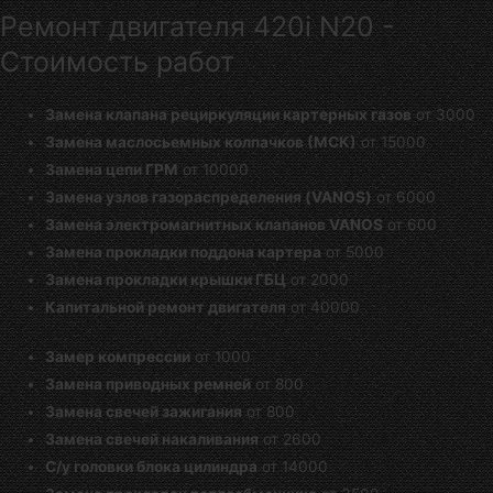
Ремонт двигателя 420i N20 -
Стоимость работ
Замена клапана рециркуляции картерных газов
от 3000
Замена маслосьемных колпачков (МСК)
от 15000
Замена цепи ГРМ
от 10000
Замена узлов газораспределения (VANOS)
от 6000
Замена электромагнитных клапанов VANOS
от 600
Замена прокладки поддона картера
от 5000
Замена прокладки крышки ГБЦ
от 2000
Капитальной ремонт двигателя
от 40000
Замер компрессии
от 1000
Замена приводных ремней
от 800
Замена свечей зажигания
от 800
Замена свечей накаливания
от 2600
С/у головки блока цилиндра
от 14000