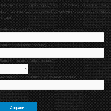
Заполните несложную форму и мы оперативно свяжемся с Вами
и запишем на удобное время. Проконсультируем и расскажем об
акциях
Ваше имя (обязательно)
Ваш телефон (обязательно)
Ваша марка авто (обязательно)
Желаемое время и дата визита (обязательно)