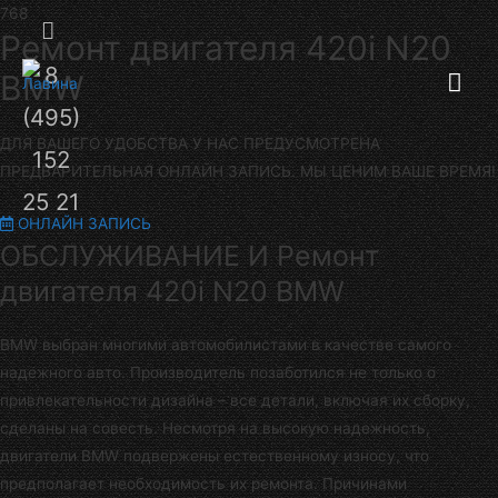
Секция
Ремонт двигателя 420i N20
8
Гла
над
BMW
(495)
шапкой
ме
ДЛЯ ВАШЕГО УДОБСТВА У НАС ПРЕДУСМОТРЕНА
152
ПРЕДВАРИТЕЛЬНАЯ ОНЛАЙН ЗАПИСЬ. МЫ ЦЕНИМ ВАШЕ ВРЕМЯ!
25 21
ОНЛАЙН ЗАПИСЬ
ОБСЛУЖИВАНИЕ И Ремонт
двигателя 420i N20 BMW
BMW выбран многими автомобилистами в качестве самого
надежного авто. Производитель позаботился не только о
привлекательности дизайна – все детали, включая их сборку,
сделаны на совесть. Несмотря на высокую надежность,
двигатели BMW подвержены естественному износу, что
предполагает необходимость их ремонта. Причинами