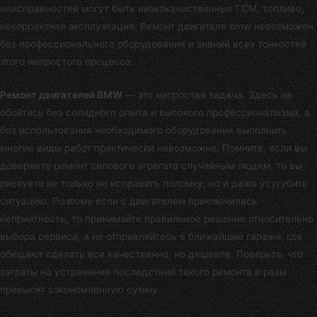
неисправностей могут быть низкокачественные ГСМ, топливо,
некорректная эксплуатация. Ремонт двигателя bmw невозможен
без профессионального оборудования и знаний всех тонкостей
этого непростого процесса.
Ремонт двигателей BMW
— это непростая задача. Здесь не
обойтись без солидного опыта и высокого профессионализма, а
без использования необходимого оборудования выполнить
многие виды работ практически невозможно. Помните, если вы
доверяете ремонт силового агрегата случайным людям, то вы
рискуете не только не исправить поломку, но и даже усугубить
ситуацию. Поэтому если с двигателем приключилась
неприятность, то принимайте правильное решение относительно
выбора сервиса, а не отправляйтесь в ближайшие гаражи, где
обещают сделать все качественно, но дешевле. Поверьте, что
затраты на устранение последствий такого ремонта в разы
превысят сэкономленную сумму.