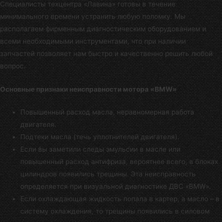
Специалисты
техцентра «Лавина»
готовы в течение
минимального времени устранить любую поломку. Мы
располагаем фирменным диагностическим оборудованием и
всеми необходимыми инструментами, что при наличии
запчастей позволяет нам быстро и качественно решить любой
вопрос.
Основные признаки неисправности мотора «BMW»
Повышенный расход масла, неравномерная работа
двигателя.
Подтеки масла (течь уплотнителей двигателя).
Если вы заметили следы эмульсии в масле или
повышенный расход антифриза, вероятнее всего, в блоках
цилиндров появились трещины. Эта неисправность
определяется при визуальной диагностике ДВС «BMW».
Если охлаждающая жидкость попала в картер, а масло – в
систему охлаждения, то трещины появились в силовом