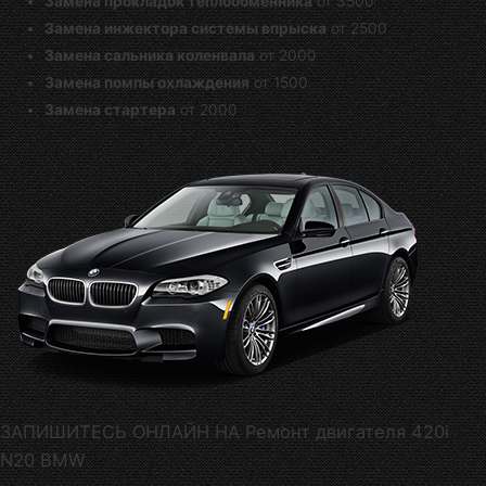
Замена прокладок теплообменника
от 3500
Замена инжектора системы впрыска
от 2500
Замена сальника коленвала
от 2000
Замена помпы охлаждения
от 1500
Замена стартера
от 2000
ЗАПИШИТЕСЬ ОНЛАЙН НА Ремонт двигателя 420i
N20 BMW