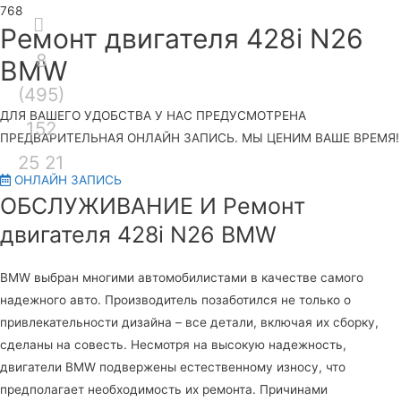
Секция
Ремонт двигателя 428i N26
8
над
Гла
BMW
(495)
шапкой
ме
ДЛЯ ВАШЕГО УДОБСТВА У НАС ПРЕДУСМОТРЕНА
152
ПРЕДВАРИТЕЛЬНАЯ ОНЛАЙН ЗАПИСЬ. МЫ ЦЕНИМ ВАШЕ ВРЕМЯ!
25 21
ОНЛАЙН ЗАПИСЬ
ОБСЛУЖИВАНИЕ И Ремонт
двигателя 428i N26 BMW
BMW выбран многими автомобилистами в качестве самого
надежного авто. Производитель позаботился не только о
привлекательности дизайна – все детали, включая их сборку,
сделаны на совесть. Несмотря на высокую надежность,
двигатели BMW подвержены естественному износу, что
предполагает необходимость их ремонта. Причинами