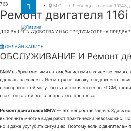
Секция
М.О., г.о. Люберцы, квартал 30143, 
Ремонт двигателя 116i
над
8
шапкой
(495)
ДЛЯ ВАШЕГО УДОБСТВА У НАС ПРЕДУСМОТРЕНА ПРЕДВАР
152
ОНЛАЙН ЗАПИСЬ
ОБСЛУЖИВАНИЕ И Ремонт двиг
25 21
BMW выбран многими автомобилистами в качестве самого на
сделаны на совесть. Несмотря на высокую надежность, дв
неисправностей могут быть низкокачественные ГСМ, топли
всех тонкостей этого непростого процесса.
Ремонт двигателей BMW
— это непростая задача. Здесь н
выполнить многие виды работ практически невозможно. Пом
но и даже усугубить ситуацию. Поэтому если с двигателем