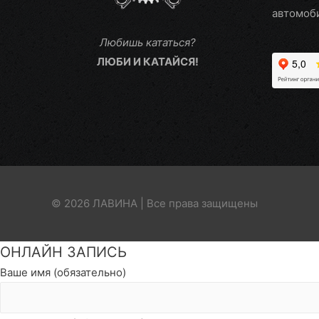
автомоб
Любишь кататься?
ЛЮБИ И КАТАЙСЯ!
© 2026 ЛАВИНА | Все права защищены
Пролистать
ОНЛАЙН ЗАПИСЬ
наверх
Ваше имя (обязательно)