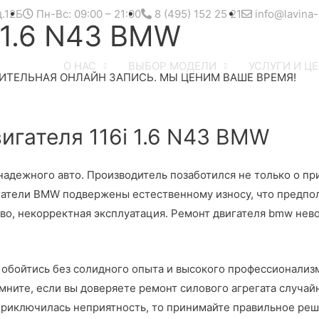
д.12Б
Пн-Вс: 09:00 – 21:00
8 (495) 152 25 21
info@lavina-
 1.6 N43 BMW
О НАС
ВЫБОР МОДЕЛИ
УСЛУГИ И Ц
ИТЕЛЬНАЯ ОНЛАЙН ЗАПИСЬ. МЫ ЦЕНИМ ВАШЕ ВРЕМЯ!
ателя 116i 1.6 N43 BMW
дежного авто. Производитель позаботился не только о прив
игатели BMW подвержены естественному износу, что предпо
во, некорректная эксплуатация. Ремонт двигателя bmw нев
е обойтись без солидного опыта и высокого профессионализ
ните, если вы доверяете ремонт силового агрегата случайн
 приключилась неприятность, то принимайте правильное реш