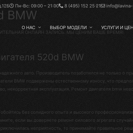
д.12Б
Пн-Вс: 09:00 – 21:00
8 (495) 152 25 21
info@lavina-
0d BMW
О НАС
ВЫБОР МОДЕЛИ
УСЛУГИ И ЦЕ
ИТЕЛЬНАЯ ОНЛАЙН ЗАПИСЬ. МЫ ЦЕНИМ ВАШЕ ВРЕМЯ!
игателя 520d BMW
дежного авто. Производитель позаботился не только о прив
игатели BMW подвержены естественному износу, что предпо
во, некорректная эксплуатация. Ремонт двигателя bmw нев
е обойтись без солидного опыта и высокого профессионализ
ните, если вы доверяете ремонт силового агрегата случайн
 приключилась неприятность, то принимайте правильное реш