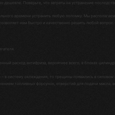
но дешевле. Поверьте, что затраты на устранение последст
ального времени устранить любую поломку. Мы располагае
позволяет нам быстро и качественно решить любой вопрос.
гателя.
енный расход антифриза, вероятнее всего, в блоках цилинд
 – в систему охлаждения, то трещины появились в силовом 
знением топливных форсунок, отверстий для подачи масла, 