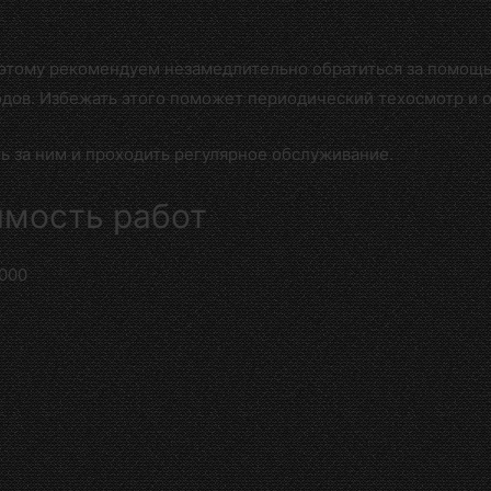
оэтому рекомендуем незамедлительно обратиться за помо
одов. Избежать этого поможет периодический техосмотр и 
 за ним и проходить регулярное обслуживание.
имость работ
000