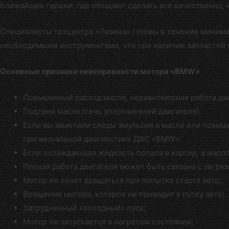
ближайшие гаражи, где обещают сделать все качественно, 
Специалисты
техцентра «Лавина»
готовы в течение миним
необходимыми инструментами, что при наличии запчастей 
Основные признаки неисправности мотора «BMW»
Повышенный расход масла, неравномерная работа дви
Подтеки масла (течь уплотнителей двигателя).
Если вы заметили следы эмульсии в масле или повыш
при визуальной диагностике ДВС «BMW».
Если охлаждающая жидкость попала в картер, а масло
Плохая работа двигателя может быть связана с загря
Мотор не хочет вращаться при попытке старта авто;
Вращение мотора, которое не приводит к пуску авто;
Затрудненный «холодный» пуск;
Мотор не запускается в нагретом состоянии;