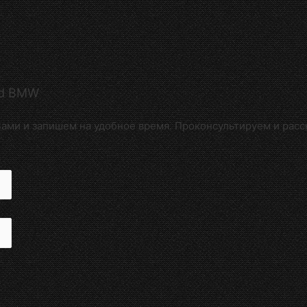
0d BMW
ами и запишем на удобное время. Проконсультируем и расс