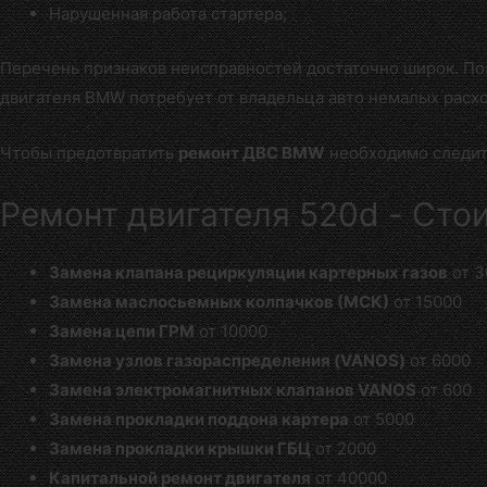
Нарушенная работа стартера;
Перечень признаков неисправностей достаточно широк. П
двигателя BMW потребует от владельца авто немалых расх
Чтобы предотвратить
ремонт ДВС BMW
необходимо следить
Ремонт двигателя 520d - Сто
Замена клапана рециркуляции картерных газов
от 3
Замена маслосьемных колпачков (МСК)
от 15000
Замена цепи ГРМ
от 10000
Замена узлов газораспределения (VANOS)
от 6000
Замена электромагнитных клапанов VANOS
от 600
Замена прокладки поддона картера
от 5000
Замена прокладки крышки ГБЦ
от 2000
Капитальной ремонт двигателя
от 40000