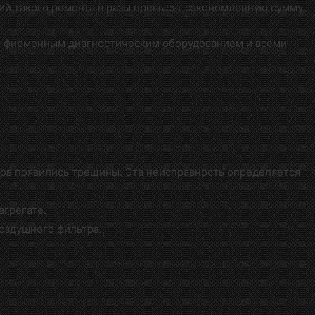
вий такого ремонта в разы превысят сэкономленную сумму.
м фирменным диагностическим оборудованием и всеми
ров появились трещины. Эта неисправность определяется
агрегате.
воздушного фильтра.