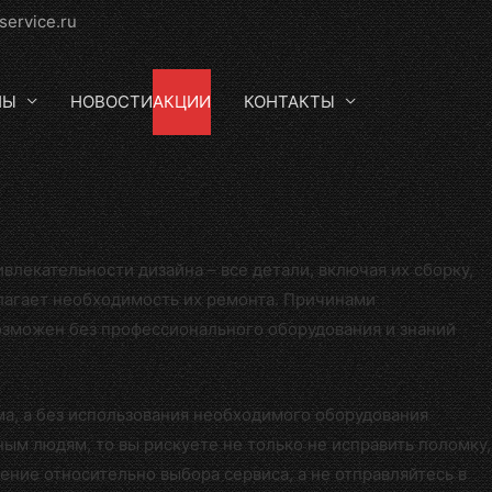
service.ru
НЫ
НОВОСТИ
АКЦИИ
КОНТАКТЫ
лекательности дизайна – все детали, включая их сборку,
лагает необходимость их ремонта. Причинами
озможен без профессионального оборудования и знаний
ма, а без использования необходимого оборудования
ым людям, то вы рискуете не только не исправить поломку,
ение относительно выбора сервиса, а не отправляйтесь в