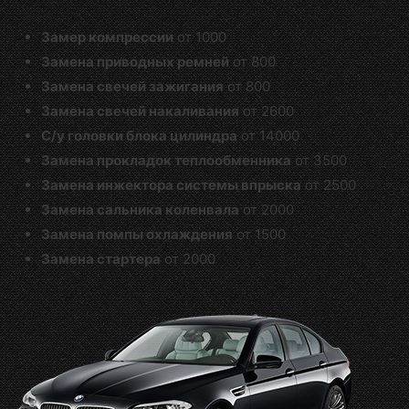
Замер компрессии
от 1000
Замена приводных ремней
от 800
Замена свечей зажигания
от 800
Замена свечей накаливания
от 2600
С/у головки блока цилиндра
от 14000
Замена прокладок теплообменника
от 3500
Замена инжектора системы впрыска
от 2500
Замена сальника коленвала
от 2000
Замена помпы охлаждения
от 1500
Замена стартера
от 2000