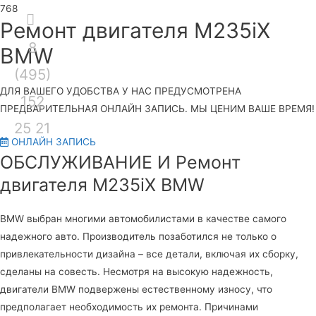
Секция
Ремонт двигателя M235iX
8
над
Гла
BMW
(495)
шапкой
ме
ДЛЯ ВАШЕГО УДОБСТВА У НАС ПРЕДУСМОТРЕНА
152
ПРЕДВАРИТЕЛЬНАЯ ОНЛАЙН ЗАПИСЬ. МЫ ЦЕНИМ ВАШЕ ВРЕМЯ!
25 21
ОНЛАЙН ЗАПИСЬ
ОБСЛУЖИВАНИЕ И Ремонт
двигателя M235iX BMW
BMW выбран многими автомобилистами в качестве самого
надежного авто. Производитель позаботился не только о
привлекательности дизайна – все детали, включая их сборку,
сделаны на совесть. Несмотря на высокую надежность,
двигатели BMW подвержены естественному износу, что
предполагает необходимость их ремонта. Причинами