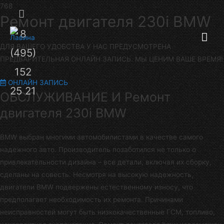
Секция
Ремонт двигателя 230i BMW
8
Гла
над
ДЛЯ ВАШЕГО УДОБСТВА У НАС ПРЕДУСМОТРЕНА
(495)
шапкой
ме
ПРЕДВАРИТЕЛЬНАЯ ОНЛАЙН ЗАПИСЬ. МЫ ЦЕНИМ ВАШЕ ВРЕМЯ!
152
ОНЛАЙН ЗАПИСЬ
25 21
ОБСЛУЖИВАНИЕ И Ремонт
двигателя 230i BMW
BMW выбран многими автомобилистами в качестве самого
надежного авто. Производитель позаботился не только о
привлекательности дизайна – все детали, включая их сборку,
сделаны на совесть. Несмотря на высокую надежность,
двигатели BMW подвержены естественному износу, что
предполагает необходимость их ремонта. Причинами
неисправностей могут быть низкокачественные ГСМ, топливо,