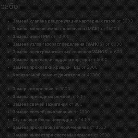
работ
Замена клапана рециркуляции картерных газов
от 3000
Замена маслосьемных колпачков (МСК)
от 15000
Замена цепи ГРМ
от 10000
Замена узлов газораспределения (VANOS)
от 6000
Замена электромагнитных клапанов VANOS
от 600
Замена прокладки поддона картера
от 5000
Замена прокладки крышки ГБЦ
от 2000
Капитальной ремонт двигателя
от 40000
Замер компрессии
от 1000
Замена приводных ремней
от 800
Замена свечей зажигания
от 800
Замена свечей накаливания
от 2600
С/у головки блока цилиндра
от 14000
Замена прокладок теплообменника
от 3500
Замена инжектора системы впрыска
от 2500