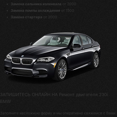
Замена сальника коленвала
от 2000
Замена помпы охлаждения
от 1500
Замена стартера
от 2000
ЗАПИШИТЕСЬ ОНЛАЙН НА Ремонт двигателя 230i
BMW
Заполните несложную форму и мы оперативно свяжемся с Вами