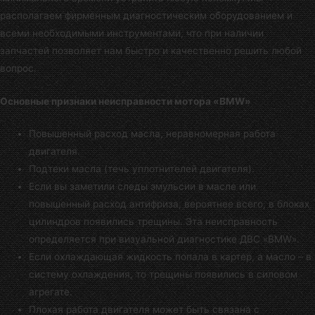
располагаем фирменным диагностическим оборудованием и
всеми необходимыми инструментами, что при наличии
запчастей позволяет нам быстро и качественно решить любой
вопрос.
Основные признаки неисправности мотора «BMW»
Повышенный расход масла, неравномерная работа
двигателя.
Подтеки масла (течь уплотнителей двигателя).
Если вы заметили следы эмульсии в масле или
повышенный расход антифриза, вероятнее всего, в блоках
цилиндров появились трещины. Эта неисправность
определяется при визуальной диагностике ДВС «BMW».
Если охлаждающая жидкость попала в картер, а масло – в
систему охлаждения, то трещины появились в силовом
агрегате.
Плохая работа двигателя может быть связана с