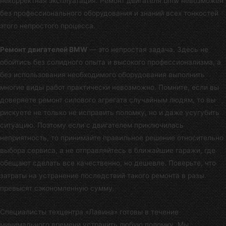
некорректная эксплуатация. Ремонт двигателя bmw невозможен
без профессионального оборудования и знаний всех тонкостей
этого непростого процесса.
Ремонт двигателей BMW
— это непростая задача. Здесь не
обойтись без солидного опыта и высокого профессионализма, а
без использования необходимого оборудования выполнить
многие виды работ практически невозможно. Помните, если вы
доверяете ремонт силового агрегата случайным людям, то вы
рискуете не только не исправить поломку, но и даже усугубить
ситуацию. Поэтому если с двигателем приключилась
неприятность, то принимайте правильное решение относительно
выбора сервиса, а не отправляйтесь в ближайшие гаражи, где
обещают сделать все качественно, но дешевле. Поверьте, что
затраты на устранение последствий такого ремонта в разы
превысят сэкономленную сумму.
Специалисты
техцентра «Лавина»
готовы в течение
минимального времени устранить любую поломку. Мы