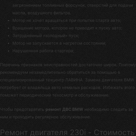
загрязнением топливных форсунок, отверстий для подачи
масла, воздушного фильтра.
Мотор не хочет вращаться при попытке старта авто;
Вращение мотора, которое не приводит к пуску авто;
Затрудненный «холодный» пуск;
Мотор не запускается в нагретом состоянии;
Нарушенная работа стартера;
Перечень признаков неисправностей достаточно широк. Поэтому
рекомендуем незамедлительно обратиться за помощью в
специализированный техцентр ЛАВИНА
. Замена двигателя BMW
потребует от владельца авто немалых расходов. Избежать этого
поможет периодический техосмотр и обслуживание.
Чтобы предотвратить
ремонт ДВС BMW
необходимо следить за
ним и проходить регулярное обслуживание.
Ремонт двигателя 230i - Стоимость