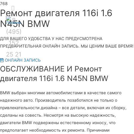
Секция
Ремонт двигателя 116i 1.6
8
Гла
над
N45N BMW
(495)
шапкой
ме
ДЛЯ ВАШЕГО УДОБСТВА У НАС ПРЕДУСМОТРЕНА
152
ПРЕДВАРИТЕЛЬНАЯ ОНЛАЙН ЗАПИСЬ. МЫ ЦЕНИМ ВАШЕ ВРЕМЯ!
25 21
ОНЛАЙН ЗАПИСЬ
ОБСЛУЖИВАНИЕ И Ремонт
двигателя 116i 1.6 N45N BMW
BMW выбран многими автомобилистами в качестве самого
надежного авто. Производитель позаботился не только о
привлекательности дизайна – все детали, включая их сборку,
сделаны на совесть. Несмотря на высокую надежность,
двигатели BMW подвержены естественному износу, что
предполагает необходимость их ремонта. Причинами