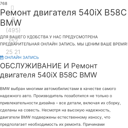
Секция
Ремонт двигателя 540iX B58C
8
над
Гла
BMW
(495)
шапкой
ме
ДЛЯ ВАШЕГО УДОБСТВА У НАС ПРЕДУСМОТРЕНА
152
ПРЕДВАРИТЕЛЬНАЯ ОНЛАЙН ЗАПИСЬ. МЫ ЦЕНИМ ВАШЕ ВРЕМЯ!
25 21
ОНЛАЙН ЗАПИСЬ
ОБСЛУЖИВАНИЕ И Ремонт
двигателя 540iX B58C BMW
BMW выбран многими автомобилистами в качестве самого
надежного авто. Производитель позаботился не только о
привлекательности дизайна – все детали, включая их сборку,
сделаны на совесть. Несмотря на высокую надежность,
двигатели BMW подвержены естественному износу, что
предполагает необходимость их ремонта. Причинами