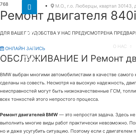
Секция
М.О., г.о. Люберцы, квартал 30143, 
Ремонт двигателя 840
над
8
шапкой
(495)
ДЛЯ ВАШЕГО УДОБСТВА У НАС ПРЕДУСМОТРЕНА ПРЕДВАР
152
О НАС
ОНЛАЙН ЗАПИСЬ
ОБСЛУЖИВАНИЕ И Ремонт дв
25 21
BMW выбран многими автомобилистами в качестве самого на
сделаны на совесть. Несмотря на высокую надежность, дв
неисправностей могут быть низкокачественные ГСМ, топли
всех тонкостей этого непростого процесса.
Ремонт двигателей BMW
— это непростая задача. Здесь н
выполнить многие виды работ практически невозможно. Пом
но и даже усугубить ситуацию. Поэтому если с двигателем