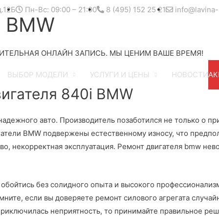
д.12Б
Пн-Вс: 09:00 – 21:00
8 (495) 152 25 21
info@lavina-
i BMW
ИТЕЛЬНАЯ ОНЛАЙН ЗАПИСЬ. МЫ ЦЕНИМ ВАШЕ ВРЕМЯ!
ВЫБОР МОДЕЛИ
УСЛУГИ И ЦЕНЫ
НОВОСТИ
АК
игателя 840i BMW
дежного авто. Производитель позаботился не только о прив
игатели BMW подвержены естественному износу, что предпо
во, некорректная эксплуатация. Ремонт двигателя bmw нев
е обойтись без солидного опыта и высокого профессионализ
ните, если вы доверяете ремонт силового агрегата случайн
 приключилась неприятность, то принимайте правильное реш