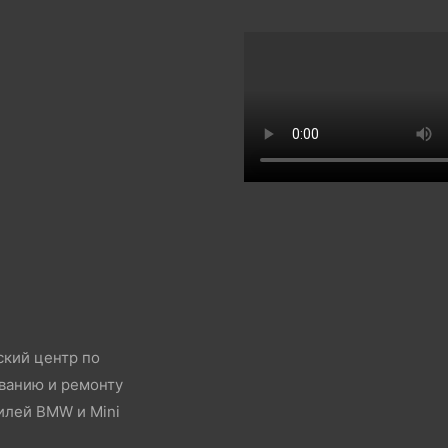
ский центр по
ванию и ремонту
илей BMW и Mini