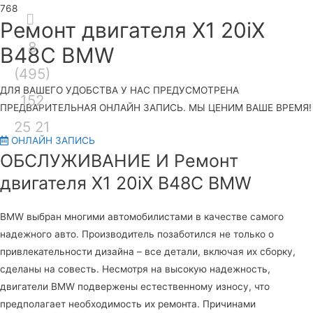
Секция
Ремонт двигателя X1 20iX
8
над
Гла
B48C BMW
(495)
шапкой
ме
ДЛЯ ВАШЕГО УДОБСТВА У НАС ПРЕДУСМОТРЕНА
152
ПРЕДВАРИТЕЛЬНАЯ ОНЛАЙН ЗАПИСЬ. МЫ ЦЕНИМ ВАШЕ ВРЕМЯ!
25 21
ОНЛАЙН ЗАПИСЬ
ОБСЛУЖИВАНИЕ И Ремонт
двигателя X1 20iX B48C BMW
BMW выбран многими автомобилистами в качестве самого
надежного авто. Производитель позаботился не только о
привлекательности дизайна – все детали, включая их сборку,
сделаны на совесть. Несмотря на высокую надежность,
двигатели BMW подвержены естественному износу, что
предполагает необходимость их ремонта. Причинами