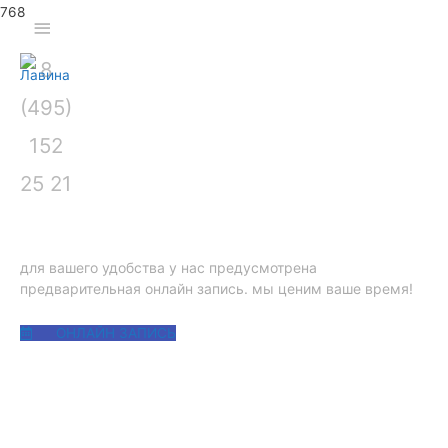
Секция
Глав
8
над
(495)
шапкой
мен
152
РЕМОНТ ДВИГАТЕЛЯ X2
25 21
18D B47 BMW
для вашего удобства у нас предусмотрена
предварительная онлайн запись. мы ценим ваше время!
ОНЛАЙН ЗАПИСЬ