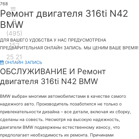
Секция
Ремонт двигателя 316ti N42
8
над
Глав
BMW
(495)
шапкой
мен
ДЛЯ ВАШЕГО УДОБСТВА У НАС ПРЕДУСМОТРЕНА
152
ПРЕДВАРИТЕЛЬНАЯ ОНЛАЙН ЗАПИСЬ. МЫ ЦЕНИМ ВАШЕ ВРЕМЯ!
25 21
ОНЛАЙН ЗАПИСЬ
ОБСЛУЖИВАНИЕ И Ремонт
двигателя 316ti N42 BMW
BMW выбран многими автомобилистами в качестве самого
надежного авто. Производитель позаботился не только о
привлекательности дизайна – все детали, включая их сборку,
сделаны на совесть. Несмотря на высокую надежность,
двигатели BMW подвержены естественному износу, что
предполагает необходимость их ремонта. Причинами