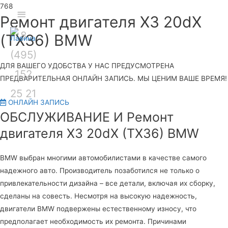
Секция
Ремонт двигателя X3 20dX
Глав
8
над
(TX36) BMW
(495)
шапкой
мен
ДЛЯ ВАШЕГО УДОБСТВА У НАС ПРЕДУСМОТРЕНА
152
ПРЕДВАРИТЕЛЬНАЯ ОНЛАЙН ЗАПИСЬ. МЫ ЦЕНИМ ВАШЕ ВРЕМЯ!
25 21
ОНЛАЙН ЗАПИСЬ
ОБСЛУЖИВАНИЕ И Ремонт
двигателя X3 20dX (TX36) BMW
BMW выбран многими автомобилистами в качестве самого
надежного авто. Производитель позаботился не только о
привлекательности дизайна – все детали, включая их сборку,
сделаны на совесть. Несмотря на высокую надежность,
двигатели BMW подвержены естественному износу, что
предполагает необходимость их ремонта. Причинами