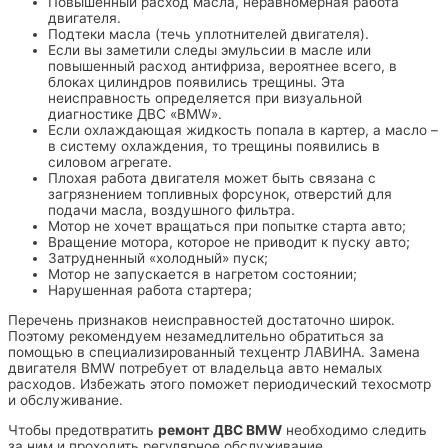
Повышенный расход масла, неравномерная работа
двигателя.
Подтеки масла (течь уплотнителей двигателя).
Если вы заметили следы эмульсии в масле или
повышенный расход антифриза, вероятнее всего, в
блоках цилиндров появились трещины. Эта
неисправность определяется при визуальной
диагностике ДВС «BMW».
Если охлаждающая жидкость попала в картер, а масло –
в систему охлаждения, то трещины появились в
силовом агрегате.
Плохая работа двигателя может быть связана с
загрязнением топливных форсунок, отверстий для
подачи масла, воздушного фильтра.
Мотор не хочет вращаться при попытке старта авто;
Вращение мотора, которое не приводит к пуску авто;
Затрудненный «холодный» пуск;
Мотор не запускается в нагретом состоянии;
Нарушенная работа стартера;
Перечень признаков неисправностей достаточно широк.
Поэтому рекомендуем незамедлительно обратиться за
помощью в специализированный техцентр ЛАВИНА
. Замена
двигателя BMW потребует от владельца авто немалых
расходов. Избежать этого поможет периодический техосмотр
и обслуживание.
Чтобы предотвратить
ремонт ДВС BMW
необходимо следить
за ним и проходить регулярное обслуживание.