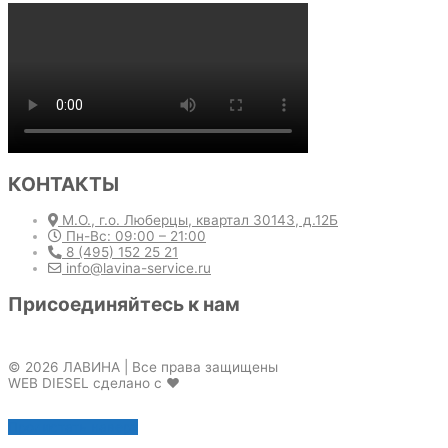
КОНТАКТЫ
М.О., г.о. Люберцы, квартал 30143, д.12Б
Пн-Вс: 09:00 – 21:00
8 (495) 152 25 21
info@lavina-service.ru
Присоединяйтесь к нам
© 2026 ЛАВИНА | Все права защищены
WEB DIESEL сделано с ❤
Пролистать наверх