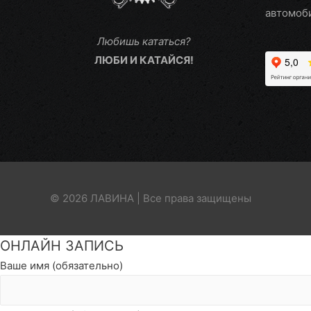
автомоб
Любишь кататься?
ЛЮБИ И КАТАЙСЯ!
© 2026 ЛАВИНА | Все права защищены
Пролистать
ОНЛАЙН ЗАПИСЬ
наверх
Ваше имя (обязательно)