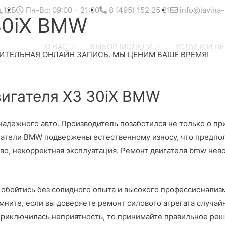
д.12Б
Пн-Вс: 09:00 – 21:00
8 (495) 152 25 21
info@lavina-
30iX BMW
О НАС
ВЫБОР МОДЕЛИ
УСЛУГИ И Ц
ИТЕЛЬНАЯ ОНЛАЙН ЗАПИСЬ. МЫ ЦЕНИМ ВАШЕ ВРЕМЯ!
гателя X3 30iX BMW
дежного авто. Производитель позаботился не только о прив
игатели BMW подвержены естественному износу, что предпо
во, некорректная эксплуатация. Ремонт двигателя bmw нев
е обойтись без солидного опыта и высокого профессионализ
ните, если вы доверяете ремонт силового агрегата случайн
 приключилась неприятность, то принимайте правильное реш