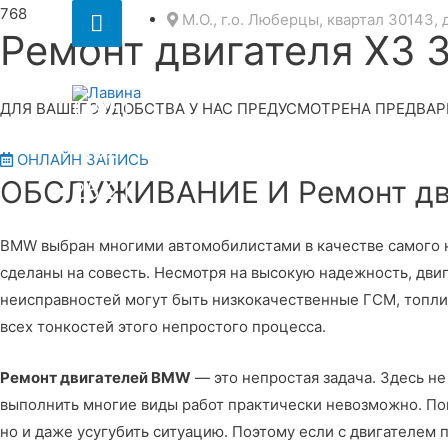
Секция
М.О., г.о. Люберцы, квартал 30143, 
Ремонт двигателя X3 
над
8
шапкой
(495)
ДЛЯ ВАШЕГО УДОБСТВА У НАС ПРЕДУСМОТРЕНА ПРЕДВАР
152
ОНЛАЙН ЗАПИСЬ
ОБСЛУЖИВАНИЕ И Ремонт дви
25 21
BMW выбран многими автомобилистами в качестве самого на
сделаны на совесть. Несмотря на высокую надежность, дв
неисправностей могут быть низкокачественные ГСМ, топли
всех тонкостей этого непростого процесса.
Ремонт двигателей BMW
— это непростая задача. Здесь н
выполнить многие виды работ практически невозможно. Пом
но и даже усугубить ситуацию. Поэтому если с двигателем