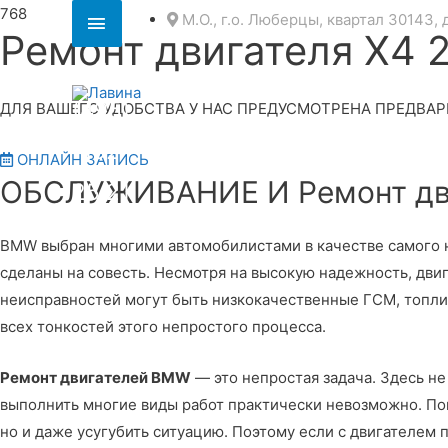
Секция
М.О., г.о. Люберцы, квартал 30143, 
Ремонт двигателя X4
над
8
шапкой
(495)
ДЛЯ ВАШЕГО УДОБСТВА У НАС ПРЕДУСМОТРЕНА ПРЕДВАР
152
ОНЛАЙН ЗАПИСЬ
ОБСЛУЖИВАНИЕ И Ремонт дв
25 21
BMW выбран многими автомобилистами в качестве самого на
сделаны на совесть. Несмотря на высокую надежность, дв
неисправностей могут быть низкокачественные ГСМ, топли
всех тонкостей этого непростого процесса.
Ремонт двигателей BMW
— это непростая задача. Здесь н
выполнить многие виды работ практически невозможно. Пом
но и даже усугубить ситуацию. Поэтому если с двигателем