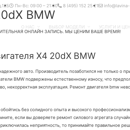
д.12Б
Пн-Вс: 09:00 – 21:00
8 (495) 152 25 21
info@lavina-
 20dX BMW
О НАС
ВЫБОР МОДЕЛИ
УСЛУГИ И ЦЕ
ИТЕЛЬНАЯ ОНЛАЙН ЗАПИСЬ. МЫ ЦЕНИМ ВАШЕ ВРЕМЯ!
игателя X4 20dX BMW
дежного авто. Производитель позаботился не только о прив
игатели BMW подвержены естественному износу, что предпо
во, некорректная эксплуатация. Ремонт двигателя bmw нев
е обойтись без солидного опыта и высокого профессионализ
ните, если вы доверяете ремонт силового агрегата случайн
 приключилась неприятность, то принимайте правильное реш