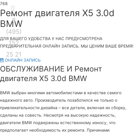
Секция
Ремонт двигателя X5 3.0d
8
над
Гла
BMW
(495)
шапкой
ме
ДЛЯ ВАШЕГО УДОБСТВА У НАС ПРЕДУСМОТРЕНА
152
ПРЕДВАРИТЕЛЬНАЯ ОНЛАЙН ЗАПИСЬ. МЫ ЦЕНИМ ВАШЕ ВРЕМЯ!
25 21
ОНЛАЙН ЗАПИСЬ
ОБСЛУЖИВАНИЕ И Ремонт
двигателя X5 3.0d BMW
BMW выбран многими автомобилистами в качестве самого
надежного авто. Производитель позаботился не только о
привлекательности дизайна – все детали, включая их сборку,
сделаны на совесть. Несмотря на высокую надежность,
двигатели BMW подвержены естественному износу, что
предполагает необходимость их ремонта. Причинами