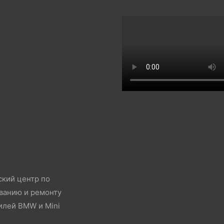
ский центр по
ванию и ремонту
илей BMW и Mini