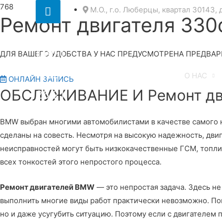
Секция
М.О., г.о. Люберцы, квартал 30143, 
Ремонт двигателя 33
над
8
шапкой
(495)
ДЛЯ ВАШЕГО УДОБСТВА У НАС ПРЕДУСМОТРЕНА ПРЕДВАР
152
О НАС
ОНЛАЙН ЗАПИСЬ
ОБСЛУЖИВАНИЕ И Ремонт дв
25 21
BMW выбран многими автомобилистами в качестве самого на
сделаны на совесть. Несмотря на высокую надежность, дв
неисправностей могут быть низкокачественные ГСМ, топли
всех тонкостей этого непростого процесса.
Ремонт двигателей BMW
— это непростая задача. Здесь н
выполнить многие виды работ практически невозможно. Пом
но и даже усугубить ситуацию. Поэтому если с двигателем