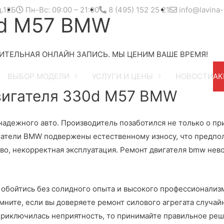
д.12Б
Пн-Вс: 09:00 – 21:00
8 (495) 152 25 21
info@lavina-
0d M57 BMW
ИТЕЛЬНАЯ ОНЛАЙН ЗАПИСЬ. МЫ ЦЕНИМ ВАШЕ ВРЕМЯ!
ВЫБОР МОДЕЛИ
УСЛУГИ И ЦЕНЫ
НОВОСТИ
АК
игателя 330d M57 BMW
дежного авто. Производитель позаботился не только о прив
игатели BMW подвержены естественному износу, что предпо
во, некорректная эксплуатация. Ремонт двигателя bmw нев
е обойтись без солидного опыта и высокого профессионализ
ните, если вы доверяете ремонт силового агрегата случайн
 приключилась неприятность, то принимайте правильное реш