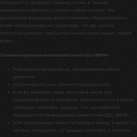
Специалисты
техцентра «Лавина»
готовы в течение
минимального времени устранить любую поломку. Мы
располагаем фирменным диагностическим оборудованием и
всеми необходимыми инструментами, что при наличии
запчастей позволяет нам быстро и качественно решить любой
вопрос.
Основные признаки неисправности мотора «BMW»
Повышенный расход масла, неравномерная работа
двигателя.
Подтеки масла (течь уплотнителей двигателя).
Если вы заметили следы эмульсии в масле или
повышенный расход антифриза, вероятнее всего, в блоках
цилиндров появились трещины. Эта неисправность
определяется при визуальной диагностике ДВС «BMW».
Если охлаждающая жидкость попала в картер, а масло – в
систему охлаждения, то трещины появились в силовом