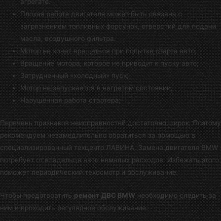
агрегате.
Плохая работа двигателя может быть связана с
загрязнением топливных форсунок, отверстий для подачи
масла, воздушного фильтра.
Мотор не хочет вращаться при попытке старта авто;
Вращение мотора, которое не приводит к пуску авто;
Затрудненный «холодный» пуск;
Мотор не запускается в нагретом состоянии;
Нарушенная работа стартера;
Перечень признаков неисправностей достаточно широк. Поэтому
рекомендуем незамедлительно обратиться за помощью в
специализированный техцентр ЛАВИНА
. Замена двигателя BMW
потребует от владельца авто немалых расходов. Избежать этого
поможет периодический техосмотр и обслуживание.
Чтобы предотвратить
ремонт ДВС BMW
необходимо следить за
ним и проходить регулярное обслуживание.