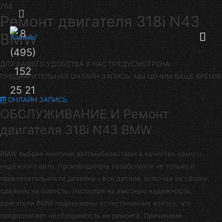
Секция
Ремонт двигателя 318i N43
8
Гла
над
BMW
(495)
шапкой
ме
ДЛЯ ВАШЕГО УДОБСТВА У НАС ПРЕДУСМОТРЕНА
152
ПРЕДВАРИТЕЛЬНАЯ ОНЛАЙН ЗАПИСЬ. МЫ ЦЕНИМ ВАШЕ ВРЕМЯ!
25 21
ОНЛАЙН ЗАПИСЬ
ОБСЛУЖИВАНИЕ И Ремонт
двигателя 318i N43 BMW
BMW выбран многими автомобилистами в качестве самого
надежного авто. Производитель позаботился не только о
привлекательности дизайна – все детали, включая их сборку,
сделаны на совесть. Несмотря на высокую надежность,
двигатели BMW подвержены естественному износу, что
предполагает необходимость их ремонта. Причинами