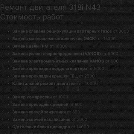
Ремонт двигателя 318i N43 -
Стоимость работ
Замена клапана рециркуляции картерных газов
от 3000
Замена маслосьемных колпачков (МСК)
от 15000
Замена цепи ГРМ
от 10000
Замена узлов газораспределения (VANOS)
от 6000
Замена электромагнитных клапанов VANOS
от 600
Замена прокладки поддона картера
от 5000
Замена прокладки крышки ГБЦ
от 2000
Капитальной ремонт двигателя
от 40000
Замер компрессии
от 1000
Замена приводных ремней
от 800
Замена свечей зажигания
от 800
Замена свечей накаливания
от 2600
С/у головки блока цилиндра
от 14000