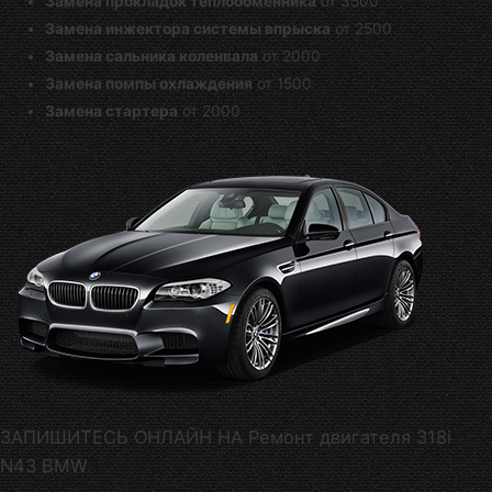
Замена прокладок теплообменника
от 3500
Замена инжектора системы впрыска
от 2500
Замена сальника коленвала
от 2000
Замена помпы охлаждения
от 1500
Замена стартера
от 2000
ЗАПИШИТЕСЬ ОНЛАЙН НА Ремонт двигателя 318i
N43 BMW