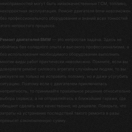
неисправностей могут быть низкокачественные ГСМ, топливо,
некорректная эксплуатация. Ремонт двигателя bmw невозможен
без профессионального оборудования и знаний всех тонкостей
этого непростого процесса.
Ремонт двигателей BMW
— это непростая задача. Здесь не
обойтись без солидного опыта и высокого профессионализма, а
без использования необходимого оборудования выполнить
многие виды работ практически невозможно. Помните, если вы
доверяете ремонт силового агрегата случайным людям, то вы
рискуете не только не исправить поломку, но и даже усугубить
ситуацию. Поэтому если с двигателем приключилась
неприятность, то принимайте правильное решение относительно
выбора сервиса, а не отправляйтесь в ближайшие гаражи, где
обещают сделать все качественно, но дешевле. Поверьте, что
затраты на устранение последствий такого ремонта в разы
превысят сэкономленную сумму.