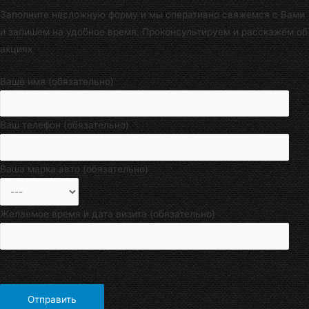
Заполните несложную форму и мы оперативно свяжемся с Вами
и запишем на удобное время. Проконсультируем и расскажем об
акциях
Ваше имя (обязательно)
Ваш телефон (обязательно)
Ваша марка авто (обязательно)
Желаемое время и дата визита (обязательно)