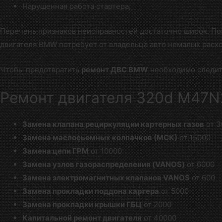
Нарушенная работа стартера;
Перечень признаков неисправностей достаточно широк. П
двигателя BMW потребует от владельца авто немалых расх
Чтобы предотвратить
ремонт ДВС BMW
необходимо следить
Ремонт двигателя 320d M47N
Замена клапана рециркуляции картерных газов
от 3
Замена маслосьемных колпачков (МСК)
от 15000
Замена цепи ГРМ
от 10000
Замена узлов газораспределения (VANOS)
от 6000
Замена электромагнитных клапанов VANOS
от 600
Замена прокладки поддона картера
от 5000
Замена прокладки крышки ГБЦ
от 2000
Капитальной ремонт двигателя
от 40000