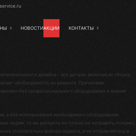
service.ru
ЕНЫ
НОВОСТИ
АКЦИИ
КОНТАКТЫ
лекательности дизайна – все детали, включая их сборку,
лагает необходимость их ремонта. Причинами
озможен без профессионального оборудования и знаний
ма, а без использования необходимого оборудования
ым людям, то вы рискуете не только не исправить поломку,
ение относительно выбора сервиса, а не отправляйтесь в