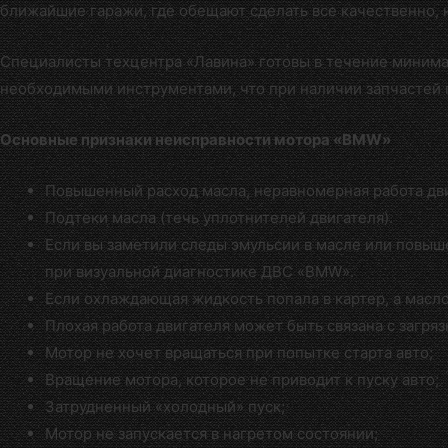
ближайшие гаражи, где обещают сделать все качественно, 
Специалисты
техцентра «Лавина»
готовы в течение миним
необходимыми инструментами, что при наличии запчастей 
Основные признаки неисправности мотора «BMW»
Повышенный расход масла, неравномерная работа дви
Подтеки масла (течь уплотнителей двигателя).
Если вы заметили следы эмульсии в масле или повыш
при визуальной диагностике ДВС «BMW».
Если охлаждающая жидкость попала в картер, а масло
Плохая работа двигателя может быть связана с загря
Мотор не хочет вращаться при попытке старта авто;
Вращение мотора, которое не приводит к пуску авто;
Затрудненный «холодный» пуск;
Мотор не запускается в нагретом состоянии;