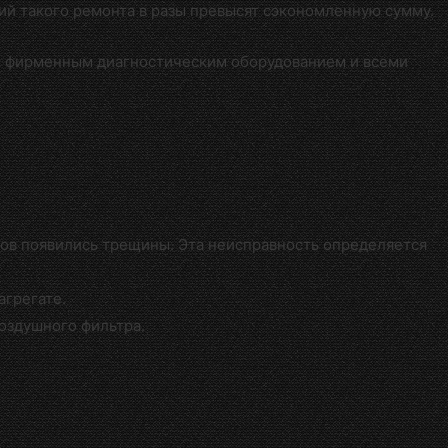
вий такого ремонта в разы превысят сэкономленную сумму.
м фирменным диагностическим оборудованием и всеми
ров появились трещины. Эта неисправность определяется
агрегате.
воздушного фильтра.