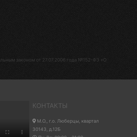
альным законом от 27.07.2006 года №152-Ф3 «О
КОНТАКТЫ
М.О., г.о. Люберцы, квартал
30143, д.12Б