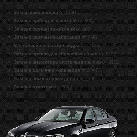
Замер компрессии
от 1000
Замена приводных ремней
от 800
Замена свечей зажигания
от 800
Замена свечей накаливания
от 2600
С/у головки блока цилиндра
от 14000
Замена прокладок теплообменника
от 3500
Замена инжектора системы впрыска
от 2500
Замена сальника коленвала
от 2000
Замена помпы охлаждения
от 1500
Замена стартера
от 2000