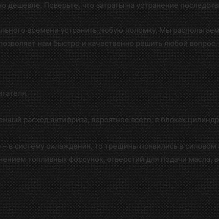
но дешевле. Поверьте, что затраты на устранение последст
ального времени устранить любую поломку. Мы располагае
позволяет нам быстро и качественно решить любой вопрос.
гателя.
енный расход антифриза, вероятнее всего, в блоках цилинд
 – в систему охлаждения, то трещины появились в силовом 
знением топливных форсунок, отверстий для подачи масла, 