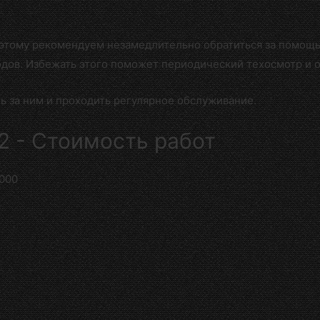
оэтому рекомендуем незамедлительно обратиться за помо
одов. Избежать этого поможет периодический техосмотр и 
 за ним и проходить регулярное обслуживание.
2 - Стоимость работ
000