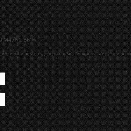
0d M47N2 BMW
ами и запишем на удобное время. Проконсультируем и расс