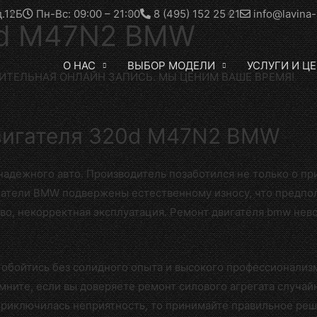
д.12Б
Пн-Вс: 09:00 – 21:00
8 (495) 152 25 21
info@lavina-
0d M47N2 BMW
О НАС
ВЫБОР МОДЕЛИ
УСЛУГИ И Ц
ИТЕЛЬНАЯ ОНЛАЙН ЗАПИСЬ. МЫ ЦЕНИМ ВАШЕ ВРЕМЯ!
игателя 320d M47N2 BMW
дежного авто. Производитель позаботился не только о прив
игатели BMW подвержены естественному износу, что предпо
во, некорректная эксплуатация. Ремонт двигателя bmw нев
е обойтись без солидного опыта и высокого профессионализ
ните, если вы доверяете ремонт силового агрегата случайн
 приключилась неприятность, то принимайте правильное реш