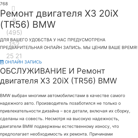
Секция
Ремонт двигателя X3 20iX
8
над
Гла
(TR56) BMW
(495)
шапкой
ме
ДЛЯ ВАШЕГО УДОБСТВА У НАС ПРЕДУСМОТРЕНА
152
ПРЕДВАРИТЕЛЬНАЯ ОНЛАЙН ЗАПИСЬ. МЫ ЦЕНИМ ВАШЕ ВРЕМЯ!
25 21
ОНЛАЙН ЗАПИСЬ
ОБСЛУЖИВАНИЕ И Ремонт
двигателя X3 20iX (TR56) BMW
BMW выбран многими автомобилистами в качестве самого
надежного авто. Производитель позаботился не только о
привлекательности дизайна – все детали, включая их сборку,
сделаны на совесть. Несмотря на высокую надежность,
двигатели BMW подвержены естественному износу, что
предполагает необходимость их ремонта. Причинами