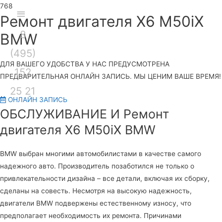
Секция
Ремонт двигателя X6 M50iX
8
над
Глав
BMW
(495)
шапкой
мен
ДЛЯ ВАШЕГО УДОБСТВА У НАС ПРЕДУСМОТРЕНА
152
ПРЕДВАРИТЕЛЬНАЯ ОНЛАЙН ЗАПИСЬ. МЫ ЦЕНИМ ВАШЕ ВРЕМЯ!
25 21
ОНЛАЙН ЗАПИСЬ
ОБСЛУЖИВАНИЕ И Ремонт
двигателя X6 M50iX BMW
BMW выбран многими автомобилистами в качестве самого
надежного авто. Производитель позаботился не только о
привлекательности дизайна – все детали, включая их сборку,
сделаны на совесть. Несмотря на высокую надежность,
двигатели BMW подвержены естественному износу, что
предполагает необходимость их ремонта. Причинами