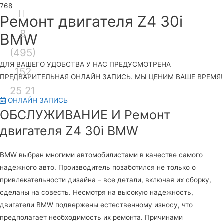
Секция
Ремонт двигателя Z4 30i
8
над
Гла
BMW
(495)
шапкой
ме
ДЛЯ ВАШЕГО УДОБСТВА У НАС ПРЕДУСМОТРЕНА
152
ПРЕДВАРИТЕЛЬНАЯ ОНЛАЙН ЗАПИСЬ. МЫ ЦЕНИМ ВАШЕ ВРЕМЯ!
25 21
ОНЛАЙН ЗАПИСЬ
ОБСЛУЖИВАНИЕ И Ремонт
двигателя Z4 30i BMW
BMW выбран многими автомобилистами в качестве самого
надежного авто. Производитель позаботился не только о
привлекательности дизайна – все детали, включая их сборку,
сделаны на совесть. Несмотря на высокую надежность,
двигатели BMW подвержены естественному износу, что
предполагает необходимость их ремонта. Причинами